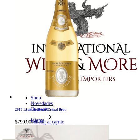
Shop
Novedades
Contacto
2015 Louis Roederer Cristal Brut
Idioma
$
790.00
Añadir al carrito
English
Spanish