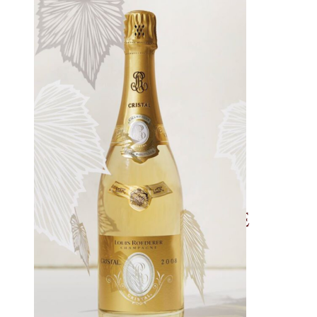
Home
Nosotros
Qué hacemos
Portfolio
Le Macchiole
Copper Cane
Castello Romitorio
Fattoria Le Pupille
Marchesi Di Barolo
Legras et Haas
Domaine du Petit Perou
Domaine Fumey Chatelain
Shop
Novedades
Contacto