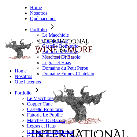
Saltar
Home
al
Nosotros
contenido
Qué hacemos
Portfolio
Le Macchiole
Copper Cane
Castello Romitorio
Fattoria Le Pupille
Marchesi Di Barolo
Legras et Haas
Domaine du Petit Perou
Home
Domaine Fumey Chatelain
Nosotros
Qué hacemos
Portfolio
Le Macchiole
Copper Cane
Castello Romitorio
Fattoria Le Pupille
Marchesi Di Barolo
Legras et Haas
Domaine du Petit Perou
Domaine Fumey Chatelain