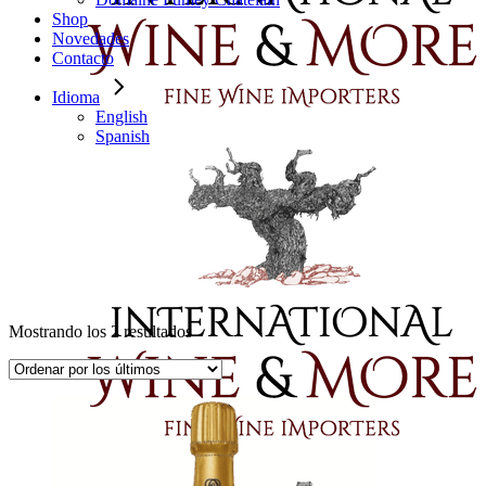
Shop
Novedades
Contacto
Idioma
English
Spanish
Ordenado
Mostrando los 2 resultados
por
los
últimos