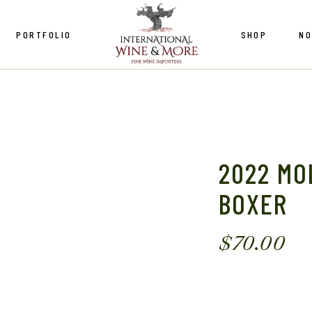
PORTFOLIO
SHOP
NO
Le Macchiole
Copper Cane
Castello Romitorio
Le Macchiole
Fattoria Le Pupille
Copper Cane
Marchesi Di Barolo
Castello Romitorio
2022 MO
Legras et Haas
Fattoria Le Pupille
BOXER
Domaine du Petit Perou
Marchesi Di Barolo
Domaine Fumey Chatelain
$
70.00
Legras et Haas
Domaine du Petit Perou
Domaine Fumey Chatelain