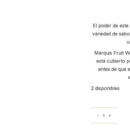
El poder de este
variedad de sabor
u
Marquis Fruit We
está cubierto p
antes de que 
2 disponibles
2022 MollyDooke