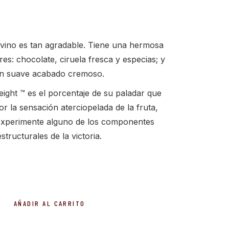
 vino es tan agradable.
Tiene una hermosa
es: chocolate, ciruela fresca y especias;
y
n suave acabado cremoso
.
ight ™ es el porcentaje de su paladar que
or la sensación aterciopelada de la fruta,
experimente alguno de los componentes
estructurales de la victoria.
r The Boxer cantidad
AÑADIR AL CARRITO