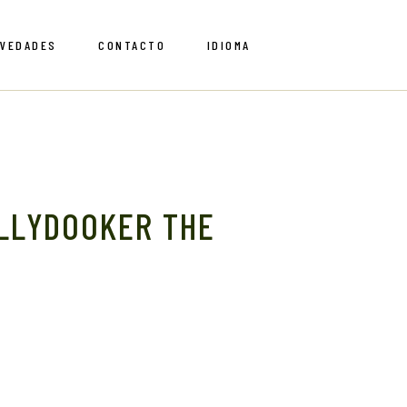
VEDADES
CONTACTO
IDIOMA
English
Spanish
English
Spanish
LLYDOOKER THE