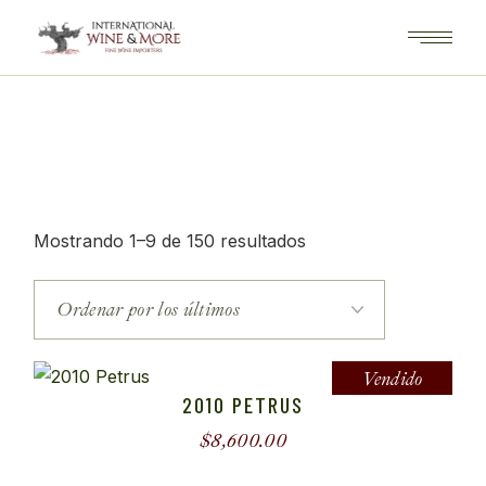
Saltar
al
contenido
Ordenado
Mostrando 1–9 de 150 resultados
por
los
últimos
Vendido
2010 PETRUS
$
8,600.00