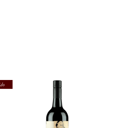
S
ido