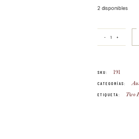
2 disponibles
2018 Two Hands 
191
SKU:
Aus
CATEGORÍAS:
Two 
ETIQUETA: