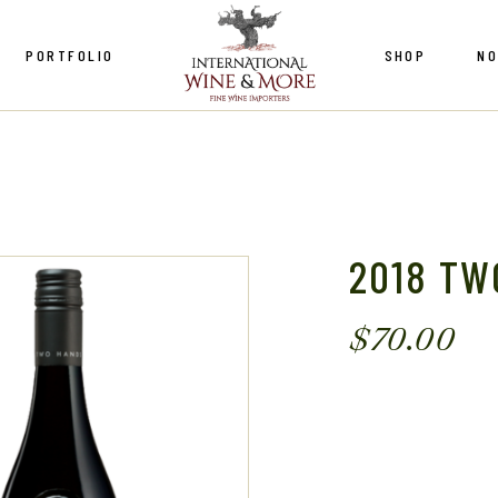
PORTFOLIO
SHOP
NO
chiole
 Cane
lo Romitorio
Le Macchiole
ia Le Pupille
Copper Cane
si Di Barolo
Castello Romitorio
2018 TW
 et Haas
Fattoria Le Pupille
e du Petit Perou
$
70.00
Marchesi Di Barolo
e Fumey Chatelain
Legras et Haas
Domaine du Petit Perou
Domaine Fumey Chatelain