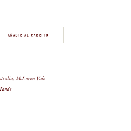
Sexy Beast cantidad
AÑADIR AL CARRITO
tralia
,
McLaren Vale
Hands