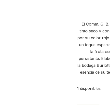
El Comm.
G. B.
tinto seco y con
por su color rojo
un toque especi
la fruta o
persistente.
Elab
la bodega Burlott
esencia de su te
1 disponibles
2022 Comm. G. B.