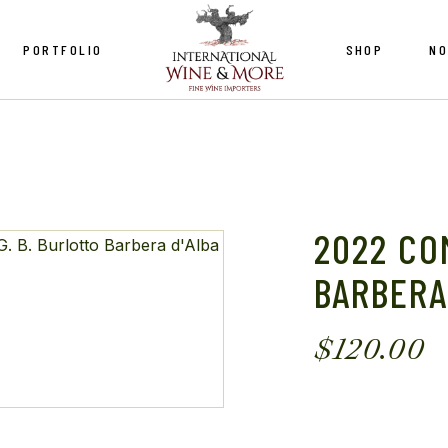
PORTFOLIO
SHOP
NO
chiole
 Cane
lo Romitorio
Le Macchiole
ia Le Pupille
Copper Cane
si Di Barolo
Castello Romitorio
2022 CO
 et Haas
Fattoria Le Pupille
BARBERA
e du Petit Perou
Marchesi Di Barolo
e Fumey Chatelain
$
120.00
Legras et Haas
Domaine du Petit Perou
Domaine Fumey Chatelain