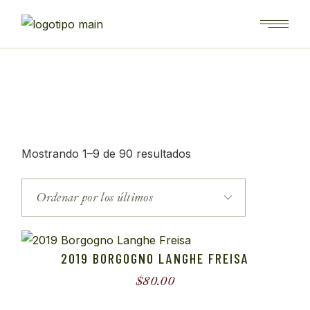
Saltar
al
contenido
Ordenado
Mostrando 1–9 de 90 resultados
por
los
últimos
2019 BORGOGNO LANGHE FREISA
$
80.00