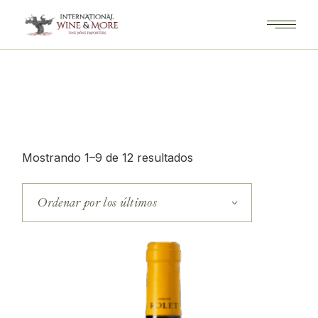
Saltar
al
contenido
Ordenado
Mostrando 1–9 de 12 resultados
por
los
últimos
Ordenar por los últimos