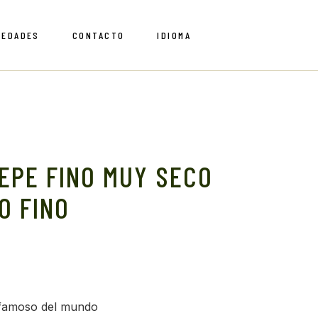
VEDADES
CONTACTO
IDIOMA
English
Spanish
English
Spanish
PEPE FINO MUY SECO
O FINO
 famoso del mundo