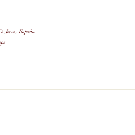
. Jerez
,
España
epe