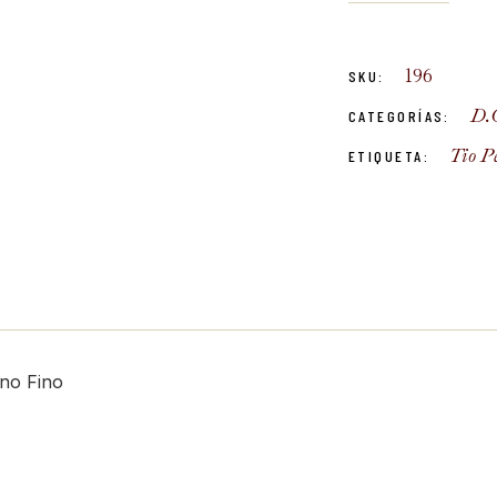
196
SKU:
D.O
CATEGORÍAS:
Tio P
ETIQUETA:
no Fino