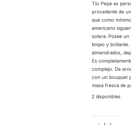
Tío Pepe es pers
procedente de uva
que como mínimo 
americano siguien
solera. Posee un 
limpio y brillante
almendrados, dej
Es completamente
complejo. De aro
con un bouquet p
masa fresca de pan
2 disponibles
NV Tio Pepe Fin