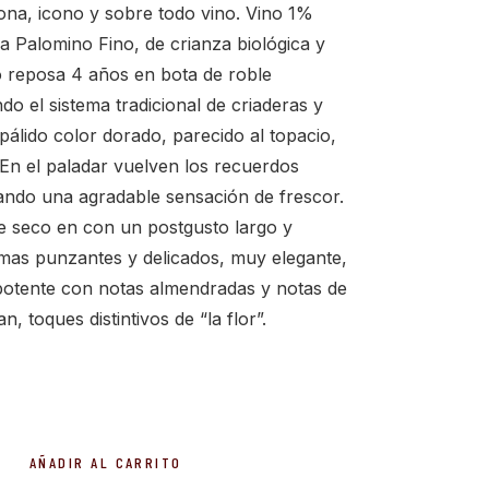
ona, icono y sobre todo vino. Vino 1%
 Palomino Fino, de crianza biológica y
reposa 4 años en bota de roble
do el sistema tradicional de criaderas y
pálido color dorado, parecido al topacio,
. En el paladar vuelven los recuerdos
ando una agradable sensación de frescor.
 seco en con un postgusto largo y
mas punzantes y delicados, muy elegante,
otente con notas almendradas y notas de
, toques distintivos de “la flor”.
o Muy Seco Palomino Fino cantidad
AÑADIR AL CARRITO