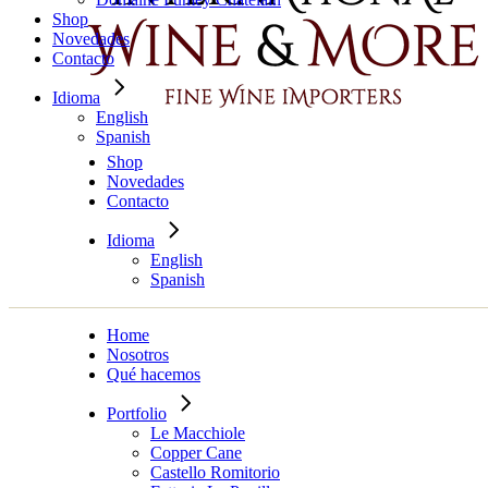
Shop
Novedades
Contacto
Idioma
English
Spanish
Shop
Novedades
Contacto
Idioma
English
Spanish
Home
Nosotros
Qué hacemos
Portfolio
Le Macchiole
Copper Cane
Castello Romitorio