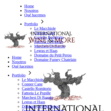
Saltar
Home
al
Nosotros
contenido
Qué hacemos
Portfolio
Le Macchiole
Copper Cane
Castello Romitorio
Fattoria Le Pupille
Marchesi Di Barolo
Legras et Haas
Domaine du Petit Perou
Home
Domaine Fumey Chatelain
Nosotros
Qué hacemos
Portfolio
Le Macchiole
Copper Cane
Castello Romitorio
Fattoria Le Pupille
Marchesi Di Barolo
Legras et Haas
Domaine du Petit Perou
Domaine Fumey Chatelain