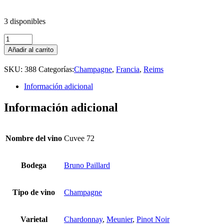
3 disponibles
Bruno
Paillard
Añadir al carrito
Cuvee
72
SKU:
388
Categorías:
Champagne
,
Francia
,
Reims
cantidad
Información adicional
Información adicional
Nombre del vino
Cuvee 72
Bodega
Bruno Paillard
Tipo de vino
Champagne
Varietal
Chardonnay
,
Meunier
,
Pinot Noir