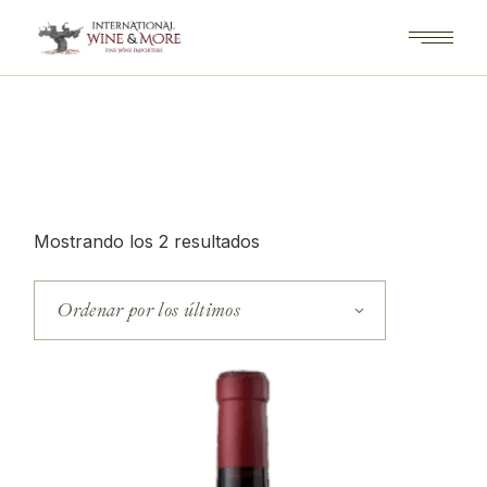
Saltar
al
contenido
Ordenado
Mostrando los 2 resultados
por
los
últimos
Ordenar por los últimos