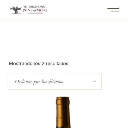
Saltar
al
contenido
Ordenado
Mostrando los 2 resultados
por
los
últimos
Ordenar por los últimos