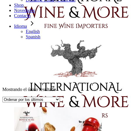
Shop
Novedades
Contacto
Idioma
English
Spanish
Mostrando el único resultado