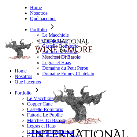
Saltar
Home
al
Nosotros
contenido
Qué hacemos
Portfolio
Le Macchiole
Copper Cane
Castello Romitorio
Fattoria Le Pupille
Marchesi Di Barolo
Legras et Haas
Domaine du Petit Perou
Home
Domaine Fumey Chatelain
Nosotros
Qué hacemos
Portfolio
Le Macchiole
Copper Cane
Castello Romitorio
Fattoria Le Pupille
Marchesi Di Barolo
Legras et Haas
Domaine du Petit Perou
Domaine Fumey Chatelain