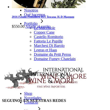
Home
Nosotros
Qué hacemos
2016 Felsina Fontalloro IGT Toscana 3L D-Magnum
Portfolio
$
550.00
Añadir al carrito
Le Macchiole
Copper Cane
Castello Romitorio
Fattoria Le Pupille
Marchesi Di Barolo
Legras et Haas
Domaine du Petit Perou
Domaine Fumey Chatelain
Shop
Novedades
SEGUINOS EN NUESTRAS REDES
Contacto