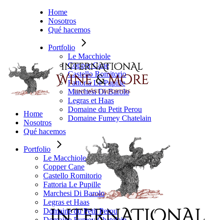
Saltar
Home
al
Nosotros
contenido
Qué hacemos
Portfolio
Le Macchiole
Copper Cane
Castello Romitorio
Fattoria Le Pupille
Marchesi Di Barolo
Legras et Haas
Domaine du Petit Perou
Home
Domaine Fumey Chatelain
Nosotros
Qué hacemos
Portfolio
Le Macchiole
Copper Cane
Castello Romitorio
Fattoria Le Pupille
Marchesi Di Barolo
Legras et Haas
Domaine du Petit Perou
Domaine Fumey Chatelain