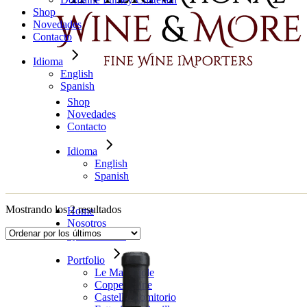
Shop
Novedades
Contacto
Idioma
English
Spanish
Shop
Novedades
Contacto
Idioma
English
Spanish
Ordenado
Mostrando los 2 resultados
Home
por
Nosotros
los
Qué hacemos
últimos
Portfolio
Le Macchiole
Copper Cane
Castello Romitorio