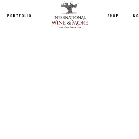
PORTFOLIO
SHOP
NO
chiole
 Cane
lo Romitorio
Le Macchiole
ia Le Pupille
Copper Cane
si Di Barolo
Castello Romitorio
 et Haas
Fattoria Le Pupille
e du Petit Perou
Marchesi Di Barolo
e Fumey Chatelain
Legras et Haas
Domaine du Petit Perou
Domaine Fumey Chatelain