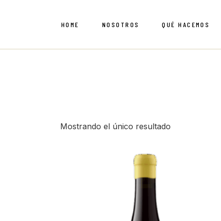
Saltar
al
contenido
HOME
NOSOTROS
QUÉ HACEMOS
Le Mac
Copper
Castel
Fattor
Marche
Legras
Mostrando el único resultado
Domain
Domain